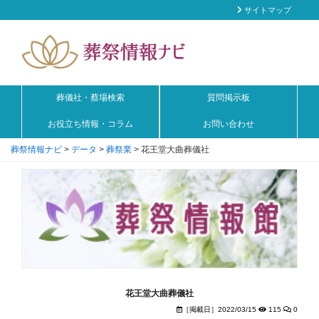
サイトマップ
葬儀社・蔡場検索
質問掲示板
お役立ち情報・コラム
お問い合わせ
葬祭情報ナビ
>
データ
>
葬祭業
>
花王堂大曲葬儀社
花王堂大曲葬儀社
［掲載日］2022/03/15
115
0