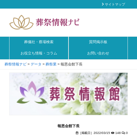
サイトマップ
葬儀社・蔡場検索
質問掲示板
お役立ち情報・コラム
お問い合わせ
葬祭情報ナビ
>
データ
>
葬祭業
>
報恩会館下長
報恩会館下長
［掲載日］2022/03/15
148
0