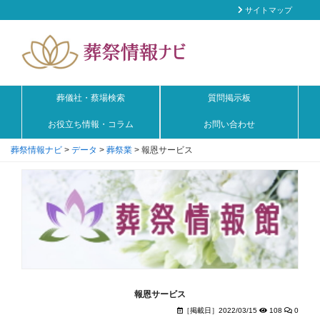
サイトマップ
葬儀社・蔡場検索
質問掲示板
お役立ち情報・コラム
お問い合わせ
葬祭情報ナビ
>
データ
>
葬祭業
>
報恩サービス
報恩サービス
［掲載日］2022/03/15
108
0