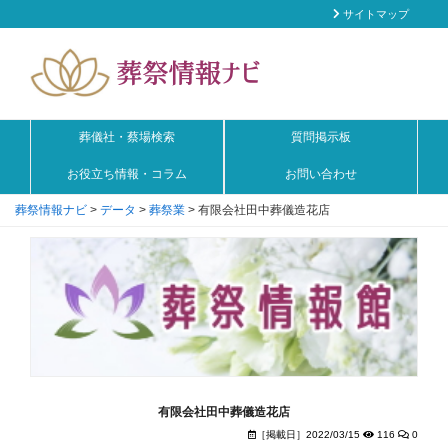
サイトマップ
葬儀社・蔡場検索
質問掲示板
お役立ち情報・コラム
お問い合わせ
葬祭情報ナビ
>
データ
>
葬祭業
>
有限会社田中葬儀造花店
有限会社田中葬儀造花店
［掲載日］2022/03/15
116
0