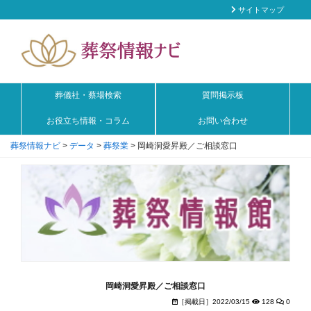
サイトマップ
葬儀社・蔡場検索
質問掲示板
お役立ち情報・コラム
お問い合わせ
葬祭情報ナビ
>
データ
>
葬祭業
>
岡崎洞愛昇殿／ご相談窓口
岡崎洞愛昇殿／ご相談窓口
［掲載日］2022/03/15
128
0