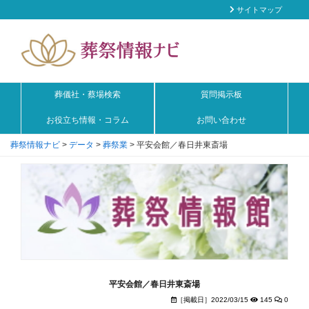
サイトマップ
葬儀社・蔡場検索
質問掲示板
お役立ち情報・コラム
お問い合わせ
葬祭情報ナビ
>
データ
>
葬祭業
>
平安会館／春日井東斎場
平安会館／春日井東斎場
［掲載日］2022/03/15
145
0