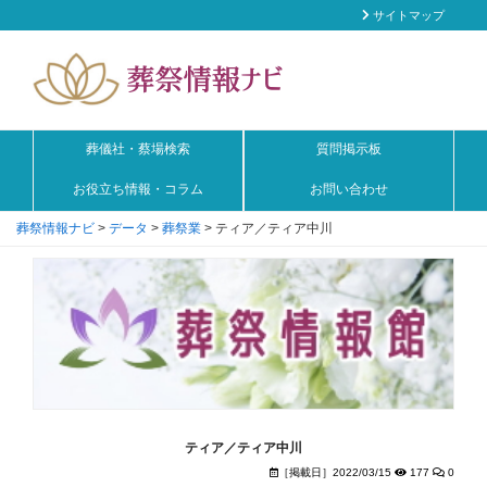
サイトマップ
葬儀社・蔡場検索
質問掲示板
お役立ち情報・コラム
お問い合わせ
葬祭情報ナビ
>
データ
>
葬祭業
>
ティア／ティア中川
ティア／ティア中川
［掲載日］2022/03/15
177
0